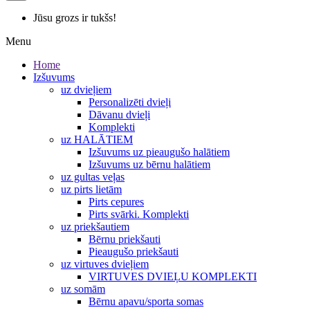
Jūsu grozs ir tukšs!
Menu
Home
Izšuvums
uz dvieļiem
Personalizēti dvieļi
Dāvanu dvieļi
Komplekti
uz HALĀTIEM
Izšuvums uz pieaugušo halātiem
Izšuvums uz bērnu halātiem
uz gultas veļas
uz pirts lietām
Pirts cepures
Pirts svārki. Komplekti
uz priekšautiem
Bērnu priekšauti
Pieaugušo priekšauti
uz virtuves dvieļiem
VIRTUVES DVIEĻU KOMPLEKTI
uz somām
Bērnu apavu/sporta somas