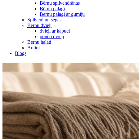
Bērnu spilvendrānas
Bērnu palagi
Bērnu palagi ar gumiju
Spilveni un segas
Bērnu dvieļi
dvieļi ar kapuci
pončo dvieļi
Bērnu halāti
Autiņi
Blogs