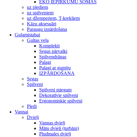
EKO IEPIRKUMU SOMAS
uz plediem
uz spilveniem
uz džemperiem, T-krekliem
Kāzu aksesuāri
Paraugu izpārdošana
Guļamistabai
Gultas veļa
Komplekti
Segas pārvalki
Spilvendrānas
Palagi
Palagi ar gumiju
IZPĀRDOŠANA
Segas
Spilveni
Spilveni miegam
Dekoratīvie spilveni
Ergonomiskie spilveni
Pledi
Vannai
Dvieļi
Vannas dvieļi
Mātu dvieli (turbāni)
Pludmales dvieļi