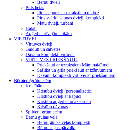
Bērnu dvieļi
Pirts lietas
Pirts cepures ar uzrakstiem un bez
Pirts svārki, saunas dvieļi, komplekti
Matu dvieļi, turbāni
Halāti
Apģerbs brīvajām laikām
VIRTUVEI
Virtuves dvieļi
Galduti un salvetes
Dāvanu komplekti virtuvei
VIRTUVES PRIEKŠAUTI
Priekšauti ar uzrakstiem Māmmai/Omei
Šašlika un grila priekšauti ar izšuvumiem
Dāvanu komplekti virtuvei ar priekšautiem
Bērniem/grūtniecēm
Kristībām
Kristību dvieļi (personalizētie)
Kristību dvieļi ar kapuci
Kristību apģerbs un aksesuāri
Kristību dāvanas
Spilveni grūtniecēm
Bērnu gultas veļa
Bērnu gultas veļas komplekti
Bērnu segas pārvalki